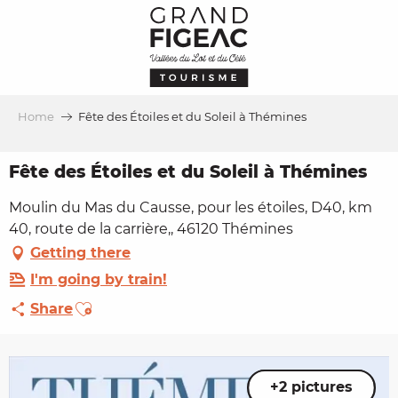
Aller
au
contenu
principal
Home
Fête des Étoiles et du Soleil à Thémines
Fête des Étoiles et du Soleil à Thémines
Moulin du Mas du Causse, pour les étoiles, D40, km
40, route de la carrière,, 46120 Thémines
Getting there
I'm going by train!
Ajouter aux favoris
Share
+2 pictures