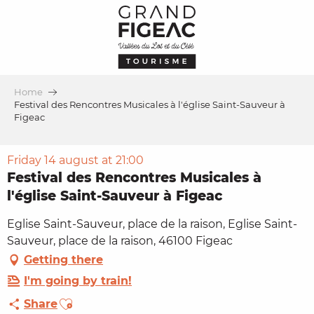
Aller
au
contenu
principal
Home
Festival des Rencontres Musicales à l'église Saint-Sauveur à
Figeac
Friday 14 august at 21:00
Festival des Rencontres Musicales à
l'église Saint-Sauveur à Figeac
Eglise Saint-Sauveur, place de la raison, Eglise Saint-
Sauveur, place de la raison, 46100 Figeac
Getting there
I'm going by train!
Ajouter aux favoris
Share