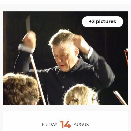
+2 pictures
Opening hours & contact details
14
FRIDAY
AUGUST