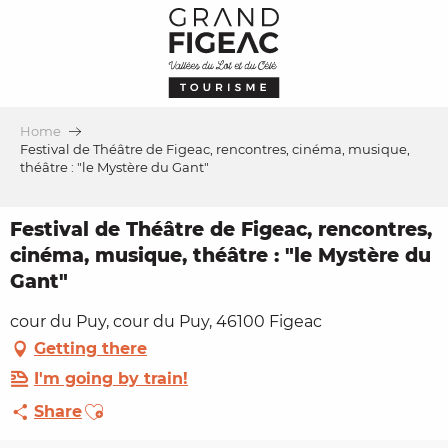
Aller
au
contenu
principal
Home
Festival de Théâtre de Figeac, rencontres, cinéma, musique,
théâtre : "le Mystère du Gant"
Festival de Théâtre de Figeac, rencontres,
cinéma, musique, théâtre : "le Mystère du
Gant"
cour du Puy, cour du Puy, 46100 Figeac
Getting there
I'm going by train!
Ajouter aux favoris
Share