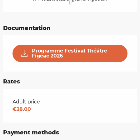
Documentation
Programme Festival Théâtre
Figeac 2026
Rates
Rates 2026
Adult price
€28.00
Payment methods