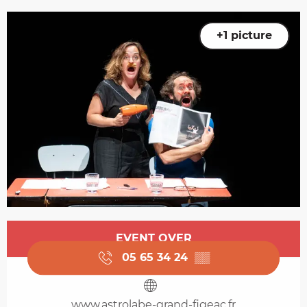
+1 picture
Opening hours & contact details
EVENT OVER
05 65 34 24
▒▒
www.astrolabe-grand-figeac.fr