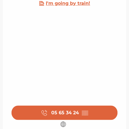
I'm going by train!
05 65 34 24
▒▒