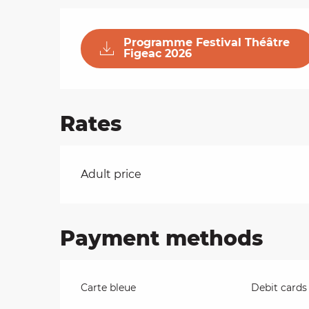
on
Programme Festival Théâtre
Figeac 2026
ns
Rates
Rates 2026
Adult price
Payment methods
Carte bleue
Debit cards