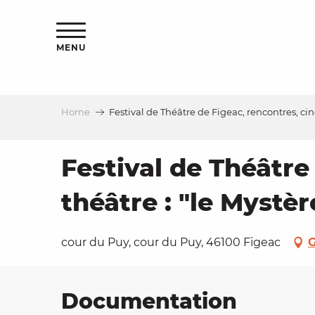
Aller
ns
au
contenu
MENU
principal
Home
Festival de Théâtre de Figeac, rencontres, ci
ls
a
Festival de Théâtre
théâtre : "le Mystè
es
cour du Puy, cour du Puy, 46100 Figeac
G
ns
Documentation
e