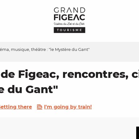
néma, musique, théâtre : "le Mystère du Gant"
 de Figeac, rencontres,
re du Gant"
etting there
I'm going by train!