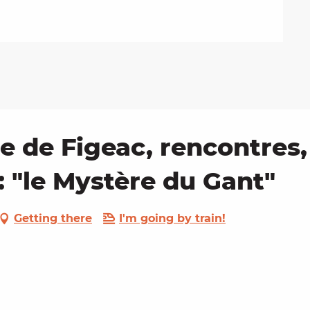
re de Figeac, rencontres
: "le Mystère du Gant"
Getting there
I'm going by train!