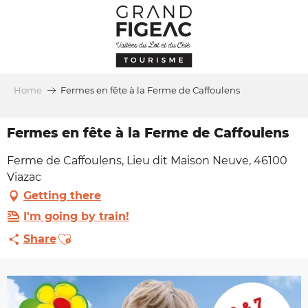
Aller
au
contenu
principal
Home
Fermes en fête à la Ferme de Caffoulens
Fermes en fête à la Ferme de Caffoulens
Ferme de Caffoulens, Lieu dit Maison Neuve, 46100
Viazac
Getting there
I'm going by train!
Ajouter aux favoris
Share