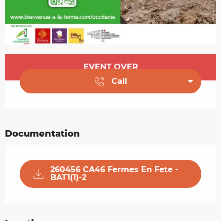
Opening hours & contact details
EVENT OVER
Call
Documentation
260456 CA46 Fermes En Fete -
BAT1(1)-2