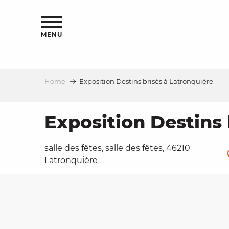
Aller
ns
au
contenu
MENU
principal
Home
Exposition Destins brisés à Latronquière
ls
a
Exposition Destins 
salle des fêtes, salle des fêtes, 46210
es
Latronquière
ns
e