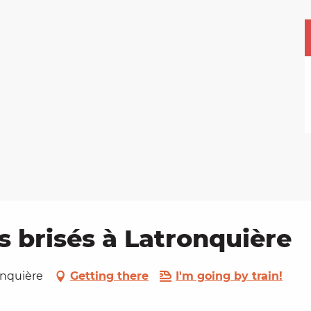
s brisés à Latronquière
ronquière
Getting there
I'm going by train!