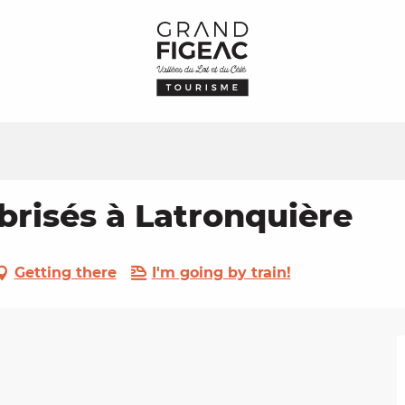
brisés à Latronquière
Getting there
I'm going by train!