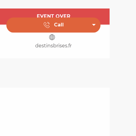
Opening hours & cont
EVENT OVER
Call
destinsbrises.fr