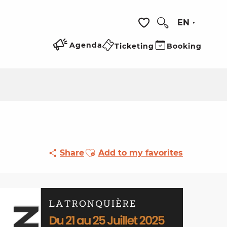
EN
Search
Voir les favoris
Agenda
Ticketing
Booking
Ajouter aux favoris
Share
Add to my favorites