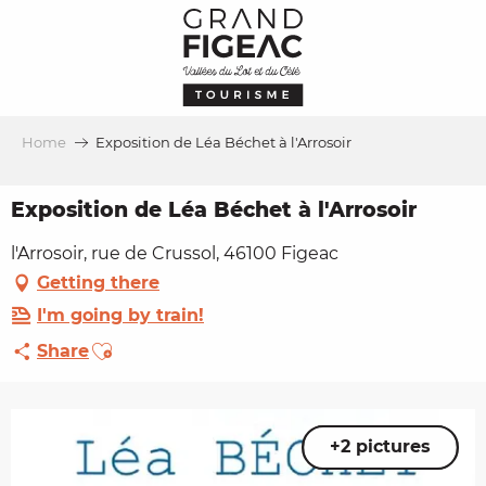
Aller
au
contenu
principal
Home
Exposition de Léa Béchet à l'Arrosoir
Exposition de Léa Béchet à l'Arrosoir
l'Arrosoir, rue de Crussol, 46100 Figeac
Getting there
I'm going by train!
Ajouter aux favoris
Share
+2 pictures