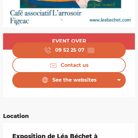
Opening hours & contact details
EVENT OVER
09 52 25 07
▒▒
Contact us
See the websites
Location
Exposition de Léa Béchet à