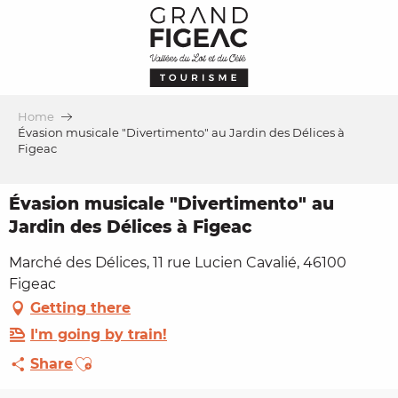
Aller
au
contenu
principal
Home
Évasion musicale "Divertimento" au Jardin des Délices à
Figeac
Évasion musicale "Divertimento" au
Jardin des Délices à Figeac
Marché des Délices, 11 rue Lucien Cavalié, 46100
Figeac
Getting there
I'm going by train!
Ajouter aux favoris
Share