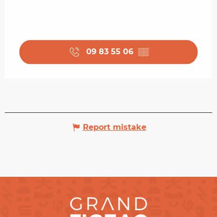
09 83 55 06
▒▒
Report mistake