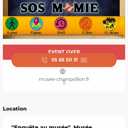
Opening hours & contact details
EVENT OVER
05 65 50 31
▒▒
musee-champollion.fr
Location
"Enquête au musée", Musée