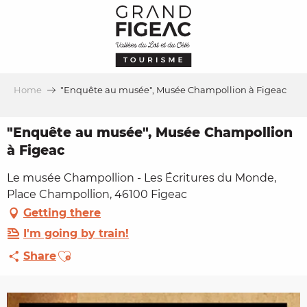
Aller
au
contenu
principal
Home
"Enquête au musée", Musée Champollion à Figeac
"Enquête au musée", Musée Champollion
à Figeac
Le musée Champollion - Les Écritures du Monde,
Place Champollion, 46100 Figeac
Getting there
I'm going by train!
Ajouter aux favoris
Share