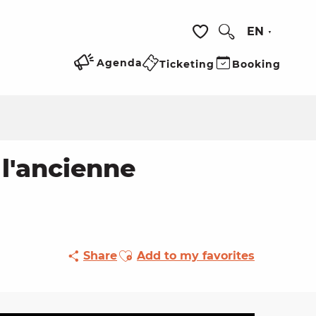
EN
Search
Voir les favoris
Agenda
Ticketing
Booking
 l'ancienne
Ajouter aux favoris
Share
Add to my favorites