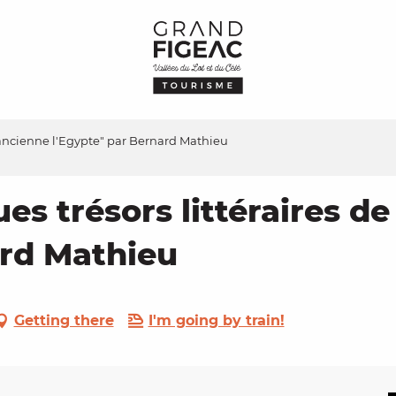
l'ancienne l'Egypte" par Bernard Mathieu
s trésors littéraires de
ard Mathieu
Getting there
I'm going by train!