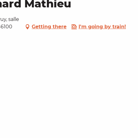
nard Mathieu
y, salle
46100
Getting there
I'm going by train!