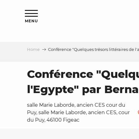
Aller
ns
au
contenu
MENU
principal
Home
Conférence "Quelques trésors littéraires de 
ls
a
Conférence "Quelque
l'Egypte" par Bern
es
salle Marie Laborde, ancien CES cour du
Puy, salle Marie Laborde, ancien CES, cour
du Puy, 46100 Figeac
ns
e