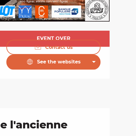
Opening hours & cont
EVENT OVER
Contact us
See the websites
e l'ancienne