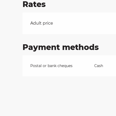
Rates
on
Rates 2026
Adult price
ns
Payment methods
Postal or bank cheques
Cash