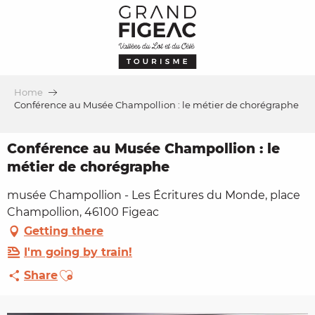
Aller
au
contenu
principal
Home
Conférence au Musée Champollion : le métier de chorégraphe
Conférence au Musée Champollion : le
métier de chorégraphe
musée Champollion - Les Écritures du Monde, place
Champollion, 46100 Figeac
Getting there
I'm going by train!
Ajouter aux favoris
Share