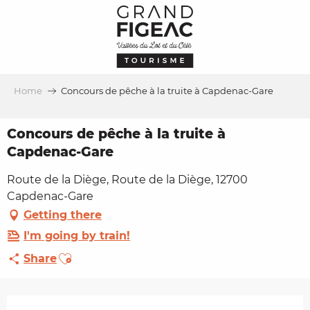
Aller
au
contenu
principal
Home
Concours de pêche à la truite à Capdenac-Gare
Concours de pêche à la truite à
Capdenac-Gare
Route de la Diège, Route de la Diège, 12700
Capdenac-Gare
Getting there
I'm going by train!
Ajouter aux favoris
Share