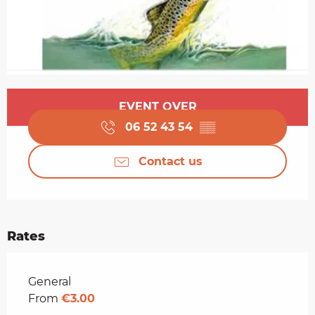
Opening hours & contact details
EVENT OVER
06 52 43 54
▒▒
Contact us
Rates
Rates 2026
General
From
€3.00