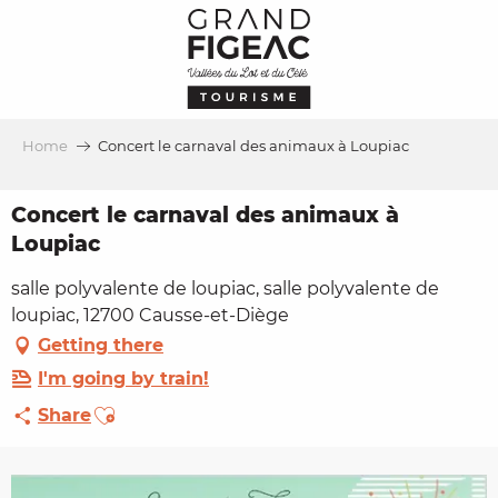
Aller
au
contenu
principal
Home
Concert le carnaval des animaux à Loupiac
Concert le carnaval des animaux à
Loupiac
salle polyvalente de loupiac, salle polyvalente de
loupiac, 12700 Causse-et-Diège
Getting there
I'm going by train!
Ajouter aux favoris
Share