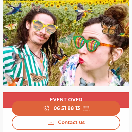
Opening hours & contact details
EVENT OVER
06 51 88 13
▒▒
Contact us