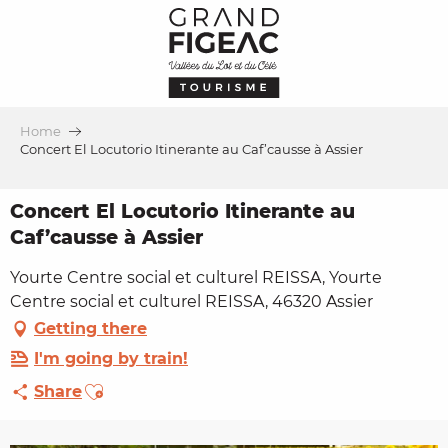
Aller
au
contenu
principal
Home
Concert El Locutorio Itinerante au Caf’causse à Assier
Concert El Locutorio Itinerante au
Caf’causse à Assier
Yourte Centre social et culturel REISSA, Yourte
Centre social et culturel REISSA, 46320 Assier
Getting there
I'm going by train!
Ajouter aux favoris
Share