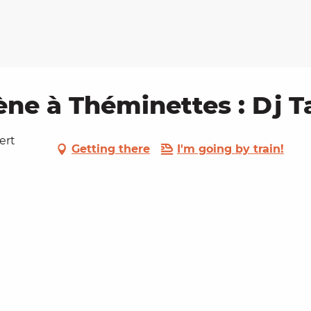
ne à Théminettes : Dj T
ert
Getting there
I'm going by train!