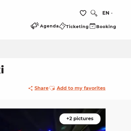
EN
Search
Voir les favoris
Agenda
Ticketing
Booking
i
Ajouter aux favoris
Share
Add to my favorites
+2 pictures