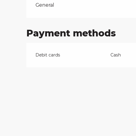
Rates 2026
General
on
Payment methods
ns
Debit cards
Cash