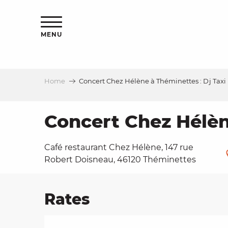
Aller
ns
au
contenu
MENU
principal
Home
Concert Chez Hélène à Théminettes : Dj Taxi
ls
a
Concert Chez Hélèn
Café restaurant Chez Hélène, 147 rue
es
Robert Doisneau, 46120 Théminettes
Rates
ns
e