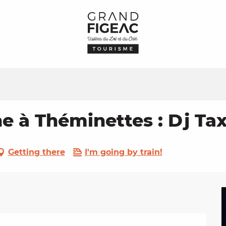
e à Théminettes : Dj Tax
Getting there
I'm going by train!