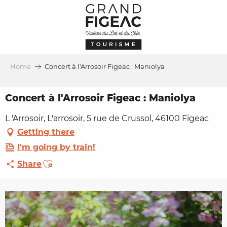
Aller
au
contenu
principal
Home
Concert à l'Arrosoir Figeac : Maniolya
Concert à l'Arrosoir Figeac : Maniolya
L 'Arrosoir, L'arrosoir, 5 rue de Crussol, 46100 Figeac
Getting there
I'm going by train!
Ajouter aux favoris
Share