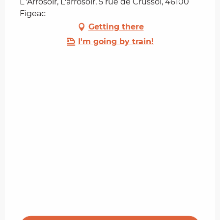
L 'Arrosoir, L'arrosoir, 5 rue de Crussol, 46100
Figeac
Getting there
I'm going by train!