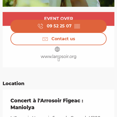
Opening hours & contact details
EVENT OVER
09 52 25 07
▒▒
Contact us
www.larrosoir.org
Location
Concert à l'Arrosoir Figeac :
Maniolya