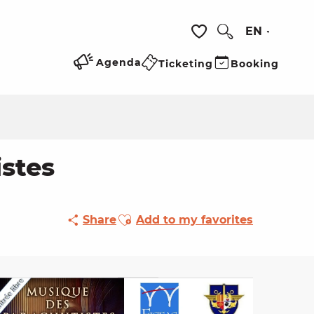
EN
Search
Voir les favoris
Agenda
Ticketing
Booking
istes
Ajouter aux favoris
Share
Add to my favorites