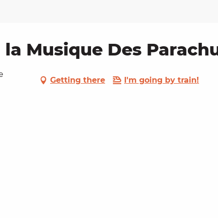
: la Musique Des Parachu
e
Getting there
I'm going by train!