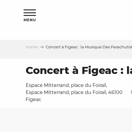
Aller
ns
au
contenu
MENU
principal
Home
Concert à Figeac : la Musique Des Parachutis
ls
a
Concert à Figeac : 
Espace Mitterrand, place du Foirail,
es
Espace Mitterrand, place du Foirail, 46100
Figeac
ns
e