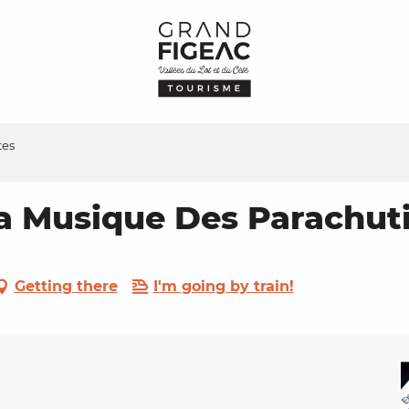
tes
la Musique Des Parachut
Getting there
I'm going by train!