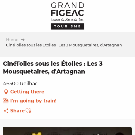
Aller
au
contenu
principal
Home
CinéToiles sous les Étoiles : Les 3 Mousquetaires, d'Artagnan
CinéToiles sous les Étoiles : Les 3
Mousquetaires, d'Artagnan
46500 Reilhac
Getting there
I'm going by train!
Ajouter aux favoris
Share