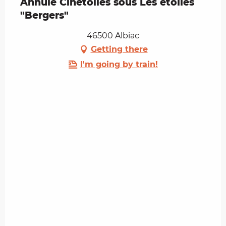
Annulé Cinétoiles sous Les étoiles
"Bergers"
46500 Albiac
Getting there
I'm going by train!