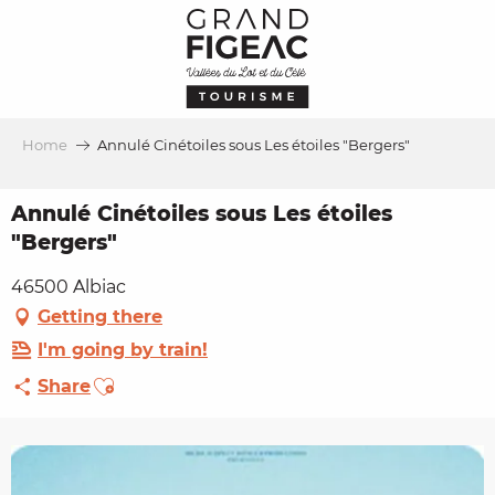
Aller
au
contenu
principal
Home
Annulé Cinétoiles sous Les étoiles "Bergers"
Annulé Cinétoiles sous Les étoiles
"Bergers"
46500 Albiac
Getting there
I'm going by train!
Ajouter aux favoris
Share