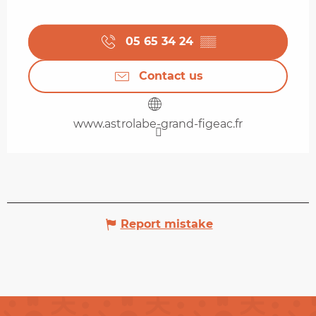
05 65 34 24
▒▒
Contact us
www.astrolabe-grand-figeac.fr
Report mistake