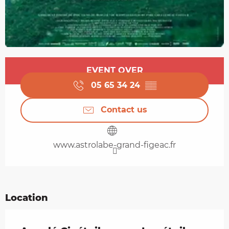
Opening hours & contact details
EVENT OVER
05 65 34 24
▒▒
Contact us
www.astrolabe-grand-figeac.fr
Location