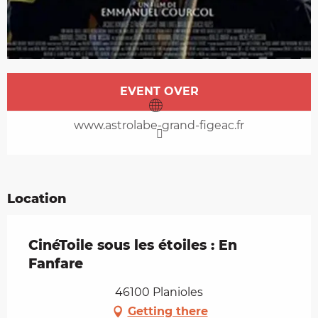
Opening hours & contact details
EVENT OVER
www.astrolabe-grand-figeac.fr
Location
CinéToile sous les étoiles : En
Fanfare
46100 Planioles
Getting there