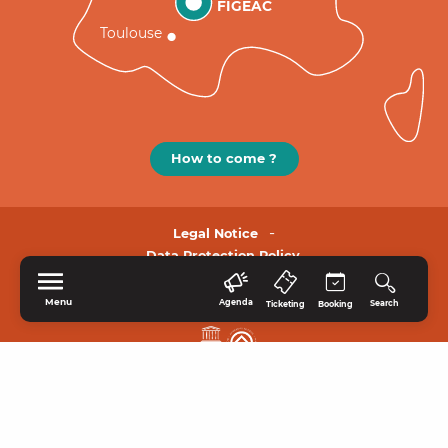
FIGEAC
Toulouse
How to come ?
Legal Notice
Data Protection Policy.
Menu
Agenda
Search
Ticketing
Booking
HOME
EXPLORE