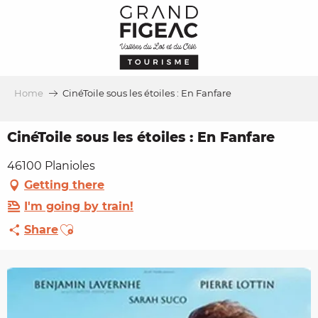
Aller
au
contenu
principal
Home
CinéToile sous les étoiles : En Fanfare
CinéToile sous les étoiles : En Fanfare
46100 Planioles
Getting there
I'm going by train!
Ajouter aux favoris
Share