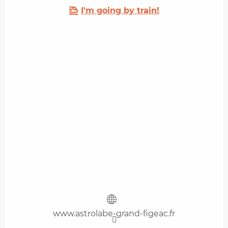
I'm going by train!
www.astrolabe-grand-figeac.fr