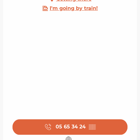
I'm going by train!
05 65 34 24
▒▒