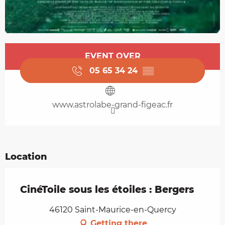
Opening hours & contact details
EVENT OVER
05 65 34 24
▒▒
www.astrolabe-grand-figeac.fr
Location
CinéToile sous les étoiles : Bergers
46120 Saint-Maurice-en-Quercy
Getting there