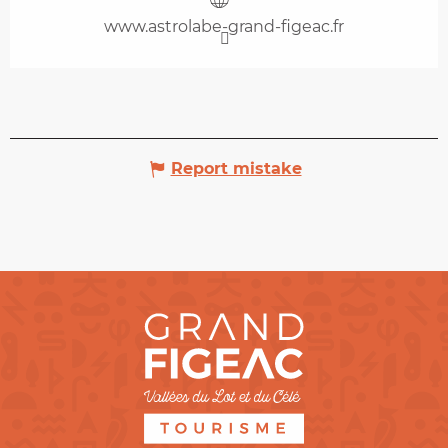
www.astrolabe-grand-figeac.fr
Report mistake