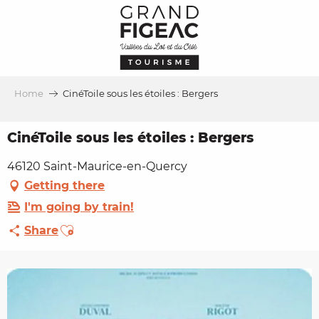
Aller
au
contenu
principal
Home
CinéToile sous les étoiles : Bergers
CinéToile sous les étoiles : Bergers
46120 Saint-Maurice-en-Quercy
Getting there
I'm going by train!
Ajouter aux favoris
Share