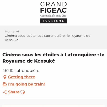
Aller
au
contenu
principal
Home
Cinéma sous les étoiles à Latronquière : le Royaume de
Kensuké
Cinéma sous les étoiles à Latronquière : le
Royaume de Kensuké
46210 Latronquière
Getting there
I'm going by train!
Ajouter aux favoris
Share