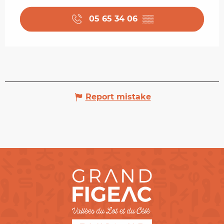
05 65 34 06
▒▒
Report mistake