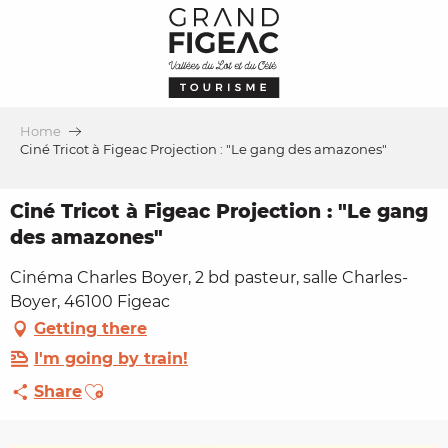
Aller
au
contenu
principal
Home
Ciné Tricot à Figeac Projection : "Le gang des amazones"
Ciné Tricot à Figeac Projection : "Le gang
des amazones"
Cinéma Charles Boyer, 2 bd pasteur, salle Charles-
Boyer, 46100 Figeac
Getting there
I'm going by train!
Ajouter aux favoris
Share