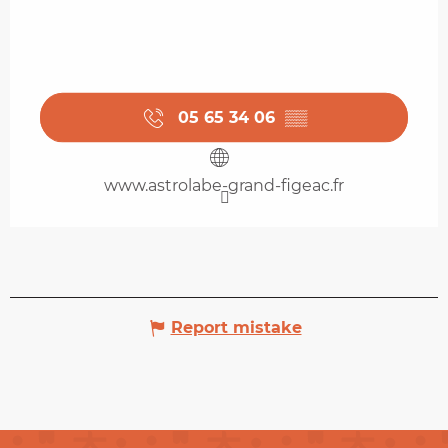
05 65 34 06
▒▒
www.astrolabe-grand-figeac.fr
Report mistake