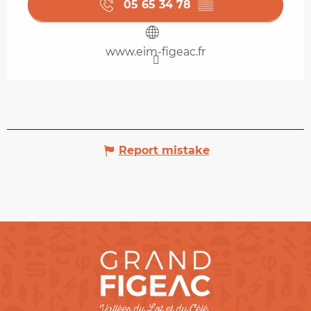
05 65 34 78
▒▒
www.eim-figeac.fr
Report mistake