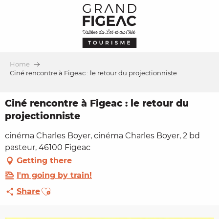
Aller
au
contenu
principal
Home
Ciné rencontre à Figeac : le retour du projectionniste
Ciné rencontre à Figeac : le retour du
projectionniste
cinéma Charles Boyer, cinéma Charles Boyer, 2 bd
pasteur, 46100 Figeac
Getting there
I'm going by train!
Ajouter aux favoris
Share