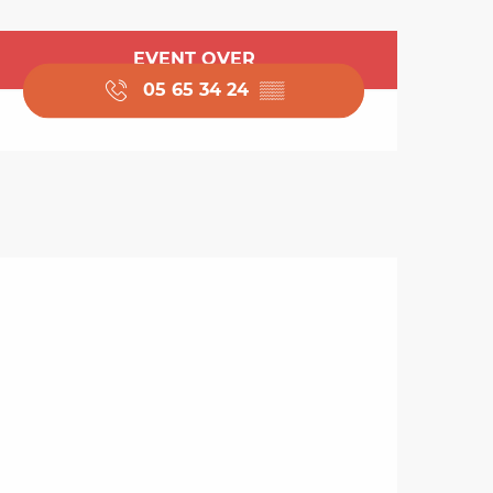
Opening hours & cont
EVENT OVER
05 65 34 24
▒▒