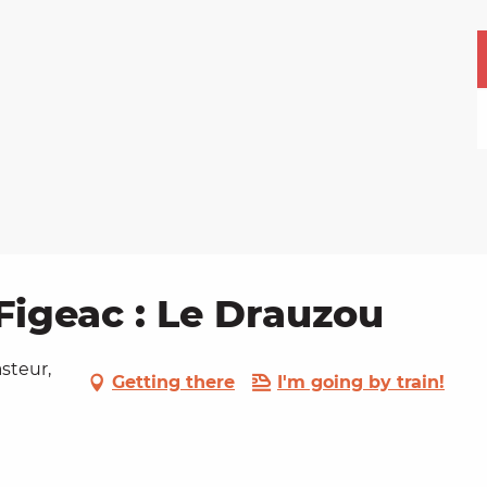
Figeac : Le Drauzou
asteur,
Getting there
I'm going by train!