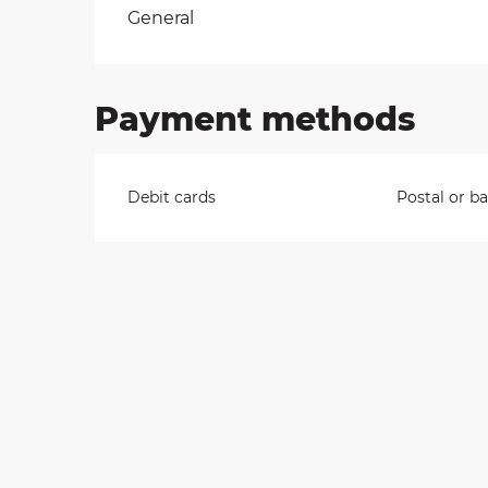
Rates 2026
General
on
Payment methods
ns
Debit cards
Postal or b