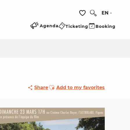
EN
Search
Voir les favoris
Agenda
Ticketing
Booking
Ajouter aux favoris
Share
Add to my favorites