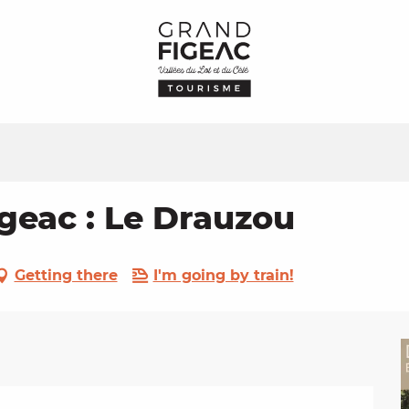
geac : Le Drauzou
Getting there
I'm going by train!