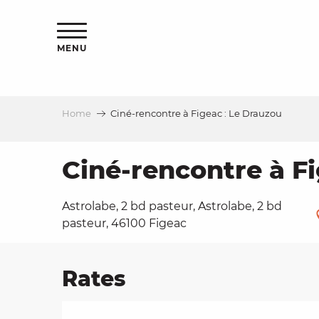
Aller
ns
au
contenu
MENU
principal
Home
Ciné-rencontre à Figeac : Le Drauzou
ls
a
Ciné-rencontre à Fi
Astrolabe, 2 bd pasteur, Astrolabe, 2 bd
es
pasteur, 46100 Figeac
Rates
ns
e