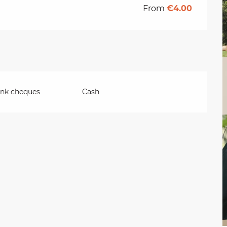
From
€4.00
ank cheques
Cash