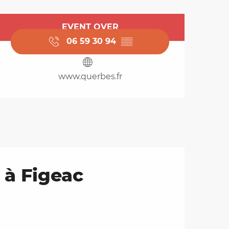
Opening hours & cont
EVENT OVER
06 59 30 94
▒▒
www.querbes.fr
 à Figeac