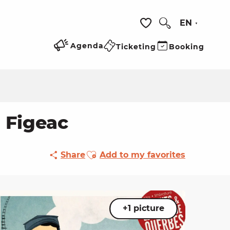
EN
Search
Voir les favoris
Agenda
Ticketing
Booking
 Figeac
Ajouter aux favoris
Share
Add to my favorites
+1 picture