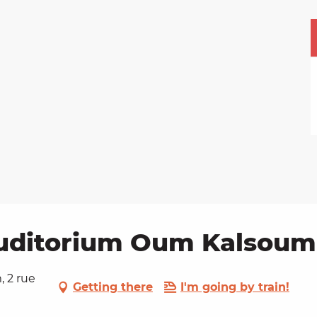
'auditorium Oum Kalsoum
 2 rue
Getting there
I'm going by train!