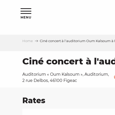
Aller
ns
au
contenu
MENU
principal
Home
Ciné concert à l'auditorium Oum Kalsoum à 
ls
a
Ciné concert à l'a
Auditorium « Oum Kalsoum », Auditorium,
es
2 rue Delbos, 46100 Figeac
Rates
ns
e