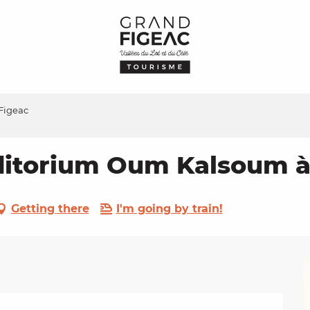
Figeac
uditorium Oum Kalsoum à
Getting there
I'm going by train!