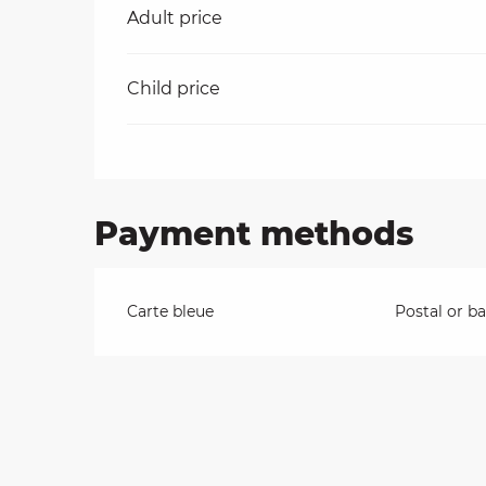
Rates 2026
Adult price
on
Child price
ns
Payment methods
Carte bleue
Postal or b