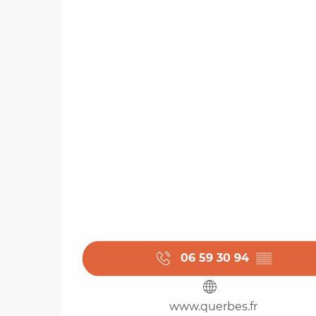
06 59 30 94
▒▒
www.querbes.fr