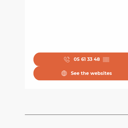
05 61 33 48
▒▒
See the websites