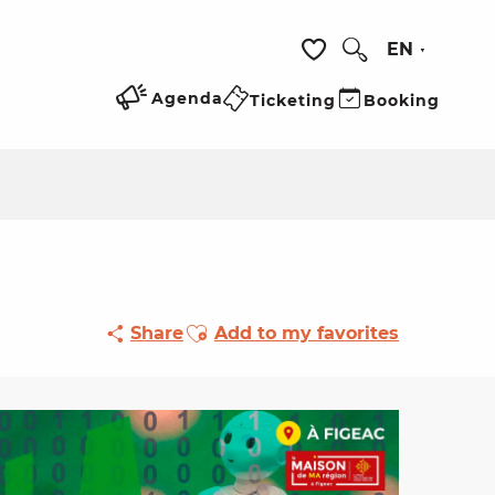
EN
Search
Voir les favoris
Agenda
Ticketing
Booking
Ajouter aux favoris
Share
Add to my favorites