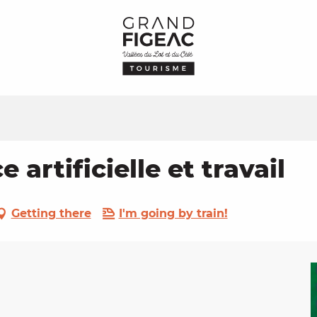
e artificielle et travail
Getting there
I'm going by train!