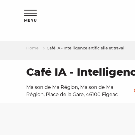
Aller
ns
au
contenu
MENU
principal
Home
Café IA - Intelligence artificielle et travail
ls
a
Café IA - Intelligenc
Maison de Ma Région, Maison de Ma
es
Région, Place de la Gare, 46100 Figeac
ns
e