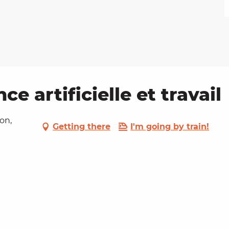
nce artificielle et travail
on,
Getting there
I'm going by train!