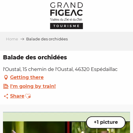
Aller
au
contenu
principal
Home
Balade des orchidées
Balade des orchidées
l'Oustal, 15 chemin de l'Oustal, 46320 Espédaillac
Getting there
I'm going by train!
Ajouter aux favoris
Share
+1 picture