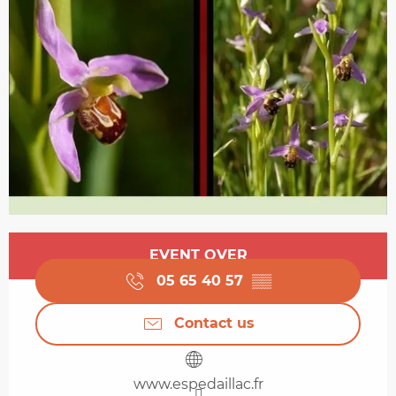
Opening hours & contact details
EVENT OVER
05 65 40 57
▒▒
Contact us
www.espedaillac.fr