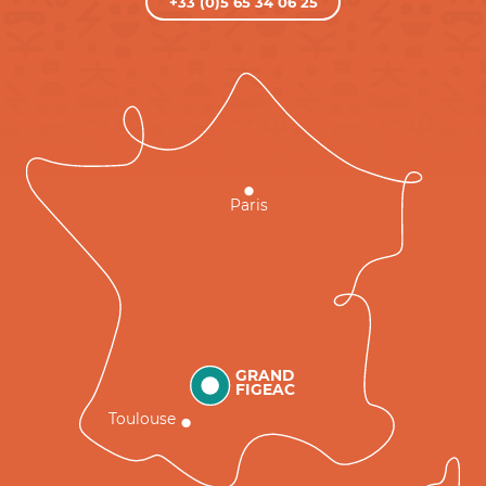
+33 (0)5 65 34 06 25
Paris
GRAND
FIGEAC
Toulouse