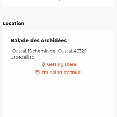
Location
Balade des orchidées
l'Oustal, 15 chemin de l'Oustal, 46320
Espédaillac
Getting there
I'm going by train!