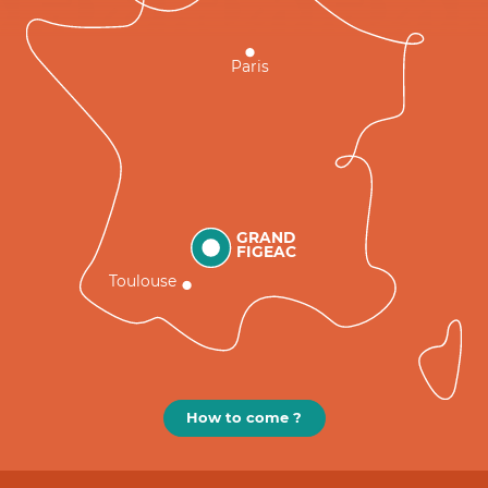
Paris
GRAND
FIGEAC
Toulouse
How to come ?