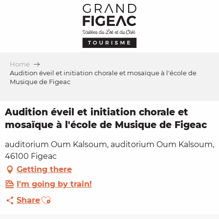
Aller
au
contenu
principal
Home
Audition éveil et initiation chorale et mosaïque à l'école de
Musique de Figeac
Audition éveil et initiation chorale et
mosaïque à l'école de Musique de Figeac
auditorium Oum Kalsoum, auditorium Oum Kalsoum,
46100 Figeac
Getting there
I'm going by train!
Ajouter aux favoris
Share