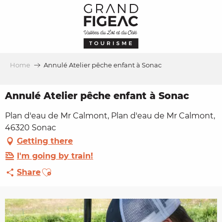
Aller
au
contenu
principal
Home
Annulé Atelier pêche enfant à Sonac
Annulé Atelier pêche enfant à Sonac
Plan d'eau de Mr Calmont, Plan d'eau de Mr Calmont,
46320 Sonac
Getting there
I'm going by train!
Ajouter aux favoris
Share