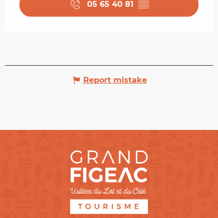
05 65 40 81
▒▒
Report mistake