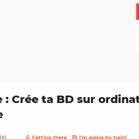
 : Crée ta BD sur ordin
e
700
Getting there
I'm going by train!