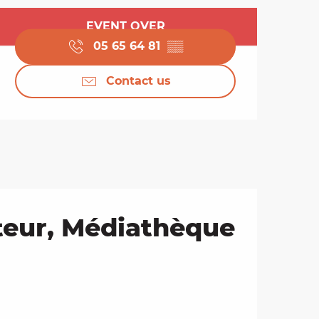
Opening hours & cont
EVENT OVER
05 65 64 81
▒▒
Contact us
ateur, Médiathèque