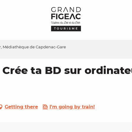
eur, Médiathèque de Capdenac-Gare
: Crée ta BD sur ordinat
Getting there
I'm going by train!