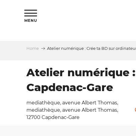
Aller
ns
au
contenu
MENU
principal
Home
Atelier numérique : Crée ta BD sur ordinat
ls
a
Atelier numérique 
Capdenac-Gare
es
mediathèque, avenue Albert Thomas,
mediathèque, avenue Albert Thomas,
12700 Capdenac-Gare
ns
e