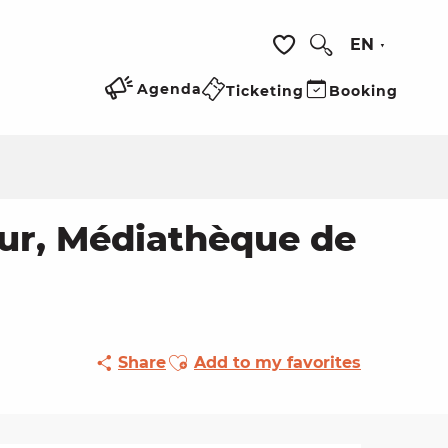
EN
Search
Voir les favoris
Agenda
Ticketing
Booking
eur, Médiathèque de
Ajouter aux favoris
Share
Add to my favorites