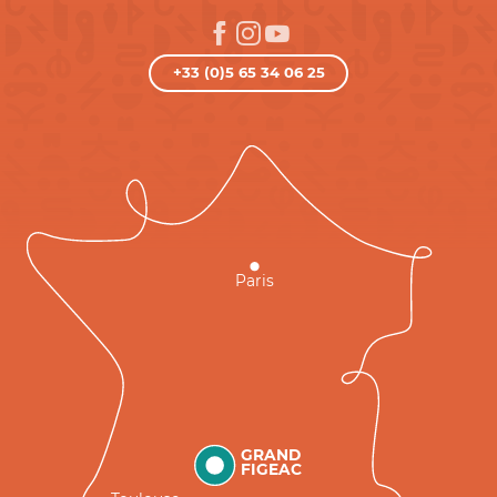
+33 (0)5 65 34 06 25
Paris
GRAND
FIGEAC