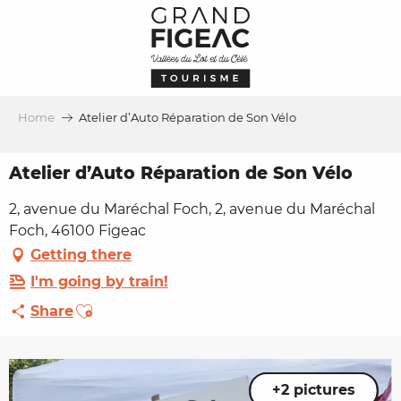
Aller
au
contenu
principal
Home
Atelier d’Auto Réparation de Son Vélo
Atelier d’Auto Réparation de Son Vélo
2, avenue du Maréchal Foch, 2, avenue du Maréchal
Foch, 46100 Figeac
Getting there
I'm going by train!
Ajouter aux favoris
Share
+2 pictures