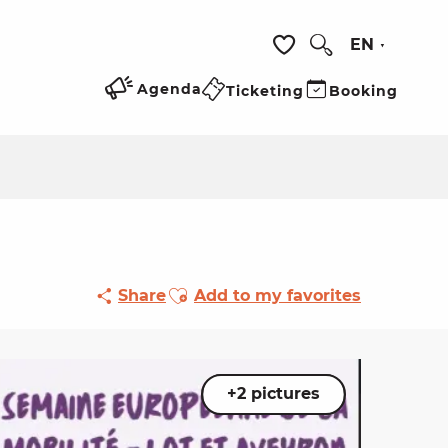
EN
Search
Voir les favoris
Agenda
Ticketing
Booking
Ajouter aux favoris
Share
Add to my favorites
+2 pictures