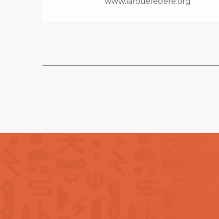
www.larouefedere.org