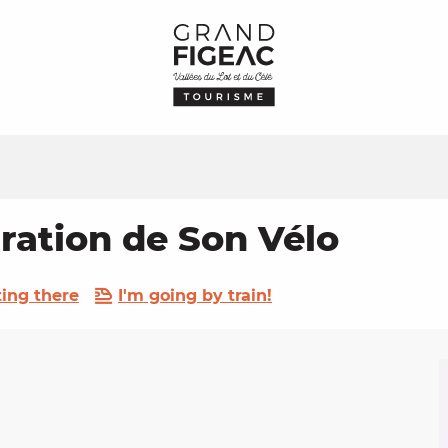
ration de Son Vélo
ting there
I'm going by train!