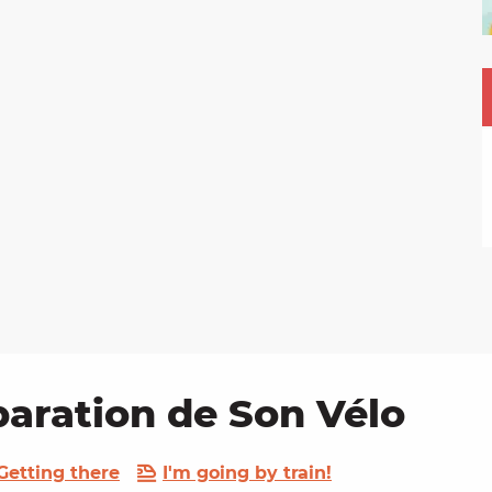
paration de Son Vélo
Getting there
I'm going by train!