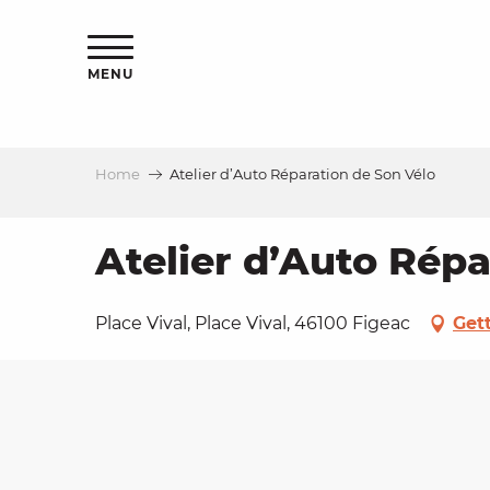
Aller
ns
au
contenu
MENU
principal
Home
Atelier d’Auto Réparation de Son Vélo
ls
a
Atelier d’Auto Répa
es
Place Vival, Place Vival, 46100 Figeac
Get
ns
e