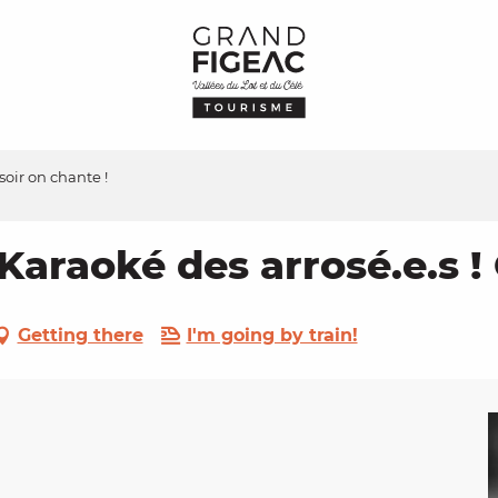
 soir on chante !
 Karaoké des arrosé.e.s !
Getting there
I'm going by train!