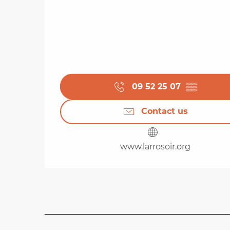
09 52 25 07
▒▒
Contact us
www.larrosoir.org