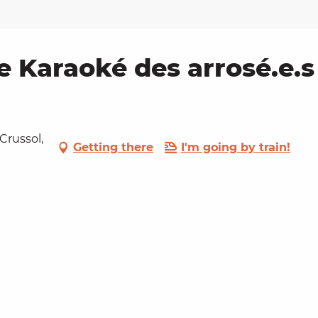
le Karaoké des arrosé.e.s 
 Crussol,
Getting there
I'm going by train!