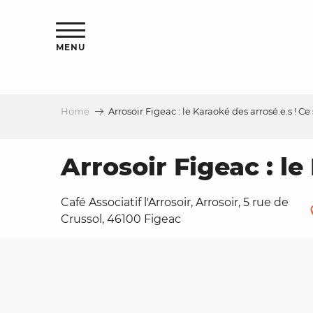
Aller
ns
au
contenu
MENU
principal
Home
Arrosoir Figeac : le Karaoké des arrosé.e.s ! Ce
ls
a
Arrosoir Figeac : le
Café Associatif l'Arrosoir, Arrosoir, 5 rue de
es
Crussol, 46100 Figeac
ns
e