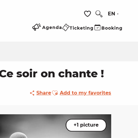
EN
Search
Voir les favoris
Agenda
Ticketing
Booking
 Ce soir on chante !
Ajouter aux favoris
Share
Add to my favorites
+1 picture