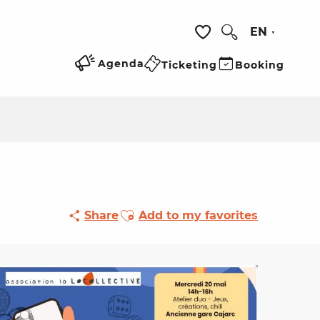
EN
Search
Voir les favoris
Agenda
Ticketing
Booking
Ajouter aux favoris
Share
Add to my favorites