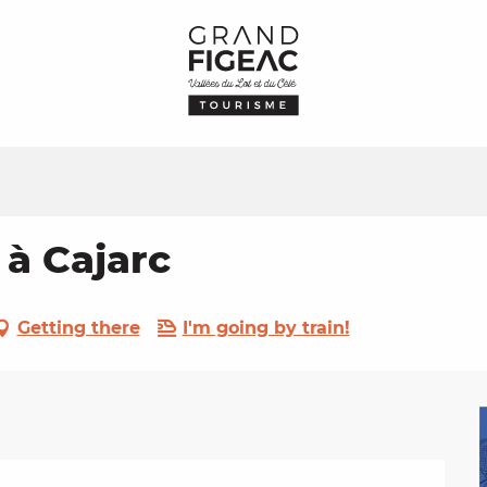
 à Cajarc
Getting there
I'm going by train!