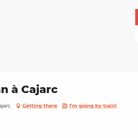
an à Cajarc
ajarc
Getting there
I'm going by train!