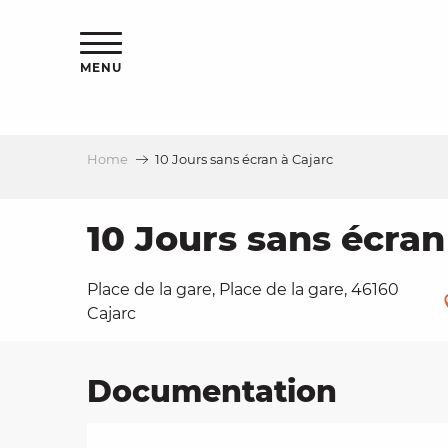
Aller
ns
au
contenu
MENU
principal
Home
10 Jours sans écran à Cajarc
ls
a
10 Jours sans écran
Place de la gare, Place de la gare, 46160
es
Cajarc
Documentation
ns
e