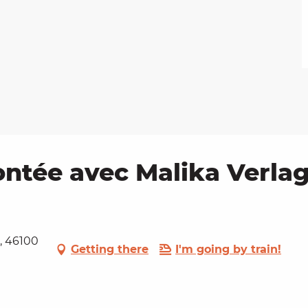
ontée avec Malika Verla
, 46100
Getting there
I'm going by train!