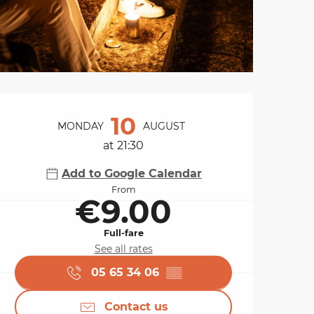
Opening hours & cont
10
MONDAY
AUGUST
at 21:30
Add to Google Calendar
From
€9.00
Full-fare
See all rates
05 65 34 06
▒▒
Contact us