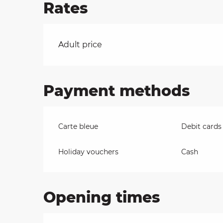
Rates
on
Rates 2026
Adult price
ns
Payment methods
Carte bleue
Debit cards
Holiday vouchers
Cash
Opening times