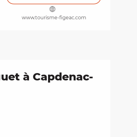
www.tourisme-figeac.com
guet à Capdenac-