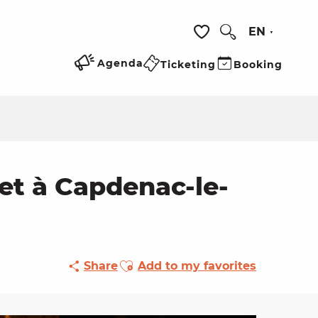
EN
Search
Voir les favoris
Agenda
Ticketing
Booking
et à Capdenac-le-
Ajouter aux favoris
Share
Add to my favorites