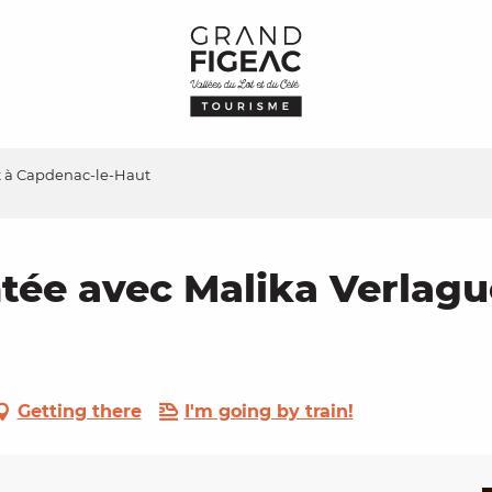
et à Capdenac-le-Haut
ntée avec Malika Verlagu
Getting there
I'm going by train!