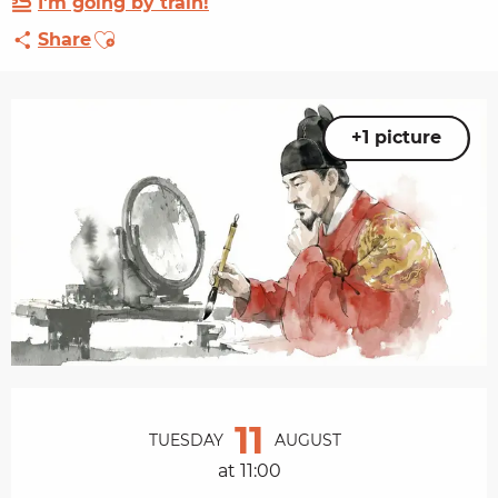
I'm going by train!
Ajouter aux favoris
Share
+1 picture
Opening hours & contact details
11
TUESDAY
AUGUST
at 11:00