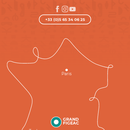
+33 (0)5 65 34 06 25
Paris
GRAND
FIGEAC