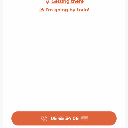
Getting there
I'm going by train!
05 65 34 06
▒▒