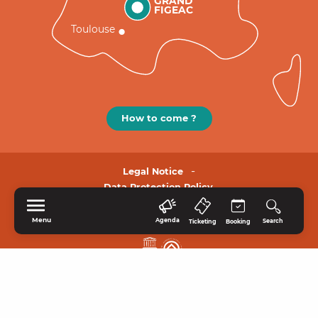
GRAND
FIGEAC
Toulouse
How to come ?
Legal Notice
Data Protection Policy.
Menu
Agenda
Search
Ticketing
Booking
HOME
EXPLORE