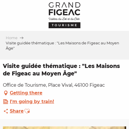
Aller
au
contenu
principal
Home
Visite guidée thématique : "Les Maisons de Figeac au Moyen
Âge"
Visite guidée thématique : "Les Maisons
de Figeac au Moyen Âge"
Office de Tourisme, Place Vival, 46100 Figeac
Getting there
I'm going by train!
Ajouter aux favoris
Share