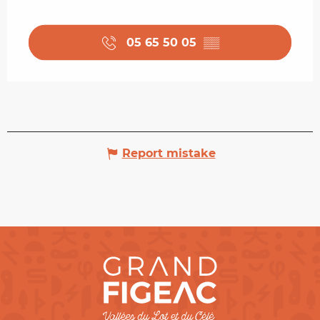
05 65 50 05
▒▒
Report mistake