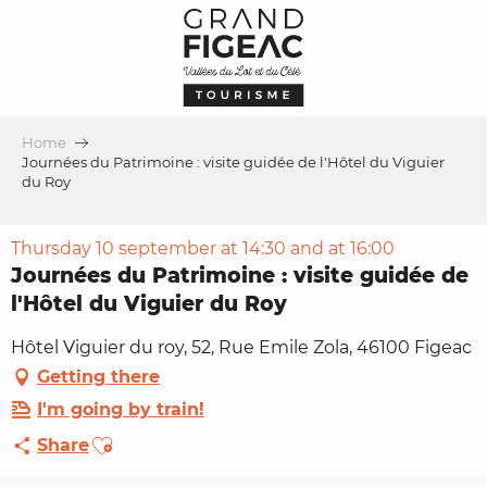
Aller
au
contenu
principal
Home
Journées du Patrimoine : visite guidée de l'Hôtel du Viguier
du Roy
Thursday 10 september at 14:30 and at 16:00
Journées du Patrimoine : visite guidée de
l'Hôtel du Viguier du Roy
Hôtel Viguier du roy, 52, Rue Emile Zola, 46100 Figeac
Getting there
I'm going by train!
Ajouter aux favoris
Share