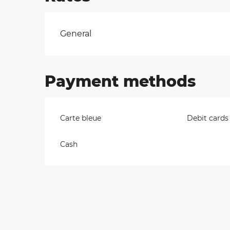
on
Rates 2026
General
ns
Payment methods
Carte bleue
Debit cards
Cash