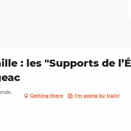
lle : les "Supports de l’
geac
onde,
Getting there
I'm going by train!