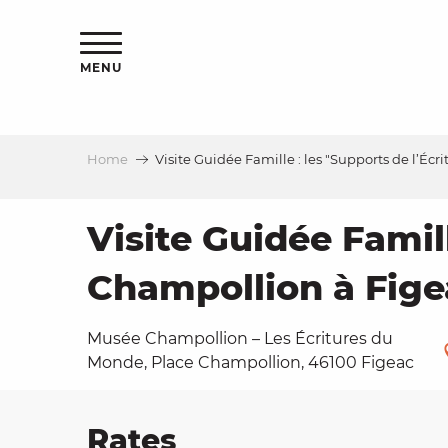
Aller
ns
au
contenu
MENU
principal
Home
Visite Guidée Famille : les "Supports de l’Éc
ls
a
Visite Guidée Famil
Champollion à Fige
es
Musée Champollion – Les Écritures du
Monde, Place Champollion, 46100 Figeac
ns
e
Rates