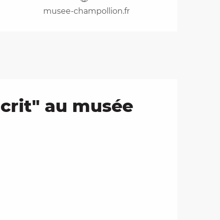
musee-champollion.fr
Écrit" au musée