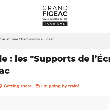
rit" au musée Champollion à Figeac
le : les "Supports de l’É
ac
Getting there
I'm going by train!