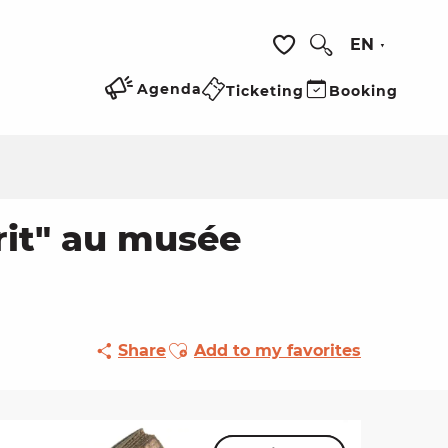
EN
Search
Voir les favoris
Agenda
Ticketing
Booking
crit" au musée
Ajouter aux favoris
Share
Add to my favorites