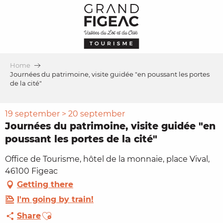
Aller
au
contenu
principal
Home
Journées du patrimoine, visite guidée "en poussant les portes
de la cité"
19 september > 20 september
Journées du patrimoine, visite guidée "en
poussant les portes de la cité"
Office de Tourisme, hôtel de la monnaie, place Vival,
46100 Figeac
Getting there
I'm going by train!
Ajouter aux favoris
Share