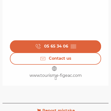
05 65 34 06
▒▒
Contact us
www.tourisme-figeac.com
Report mistake