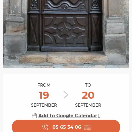
Opening hours & contact details
FROM
TO
19
20
SEPTEMBER
SEPTEMBER
Add to Google Calendar
05 65 34 06
▒▒