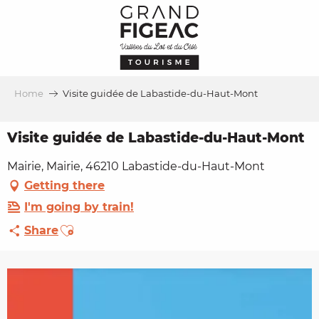
Aller
au
contenu
principal
Home
Visite guidée de Labastide-du-Haut-Mont
Visite guidée de Labastide-du-Haut-Mont
Mairie, Mairie, 46210 Labastide-du-Haut-Mont
Getting there
I'm going by train!
Ajouter aux favoris
Share