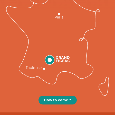
Paris
GRAND
FIGEAC
Toulouse
How to come ?