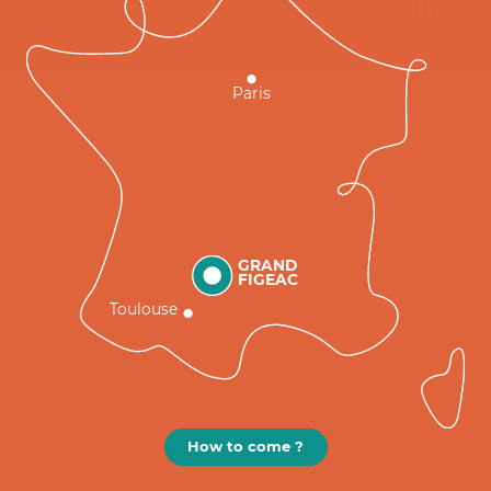
Paris
GRAND
FIGEAC
Toulouse
How to come ?