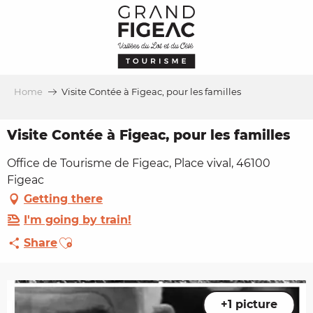
Aller
au
contenu
principal
Home
Visite Contée à Figeac, pour les familles
Visite Contée à Figeac, pour les familles
Office de Tourisme de Figeac, Place vival, 46100
Figeac
Getting there
I'm going by train!
Ajouter aux favoris
Share
+1 picture