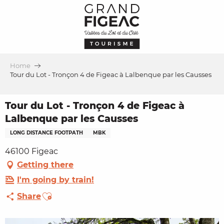
Aller
au
contenu
principal
Home
Tour du Lot - Tronçon 4 de Figeac à Lalbenque par les Causses
Tour du Lot - Tronçon 4 de Figeac à
Lalbenque par les Causses
LONG DISTANCE FOOTPATH
MBK
46100 Figeac
Getting there
I'm going by train!
Ajouter aux favoris
Share