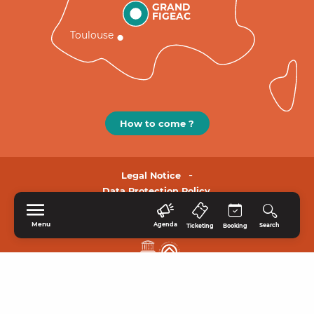
GRAND
FIGEAC
Toulouse
How to come ?
Legal Notice
Data Protection Policy.
Menu
Agenda
Search
Ticketing
Booking
HOME