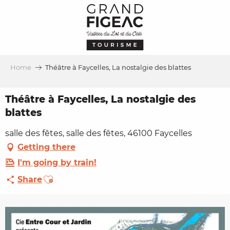
Aller
au
contenu
principal
Home
Théâtre à Faycelles, La nostalgie des blattes
Théâtre à Faycelles, La nostalgie des
blattes
salle des fêtes, salle des fêtes, 46100 Faycelles
Getting there
I'm going by train!
Ajouter aux favoris
Share