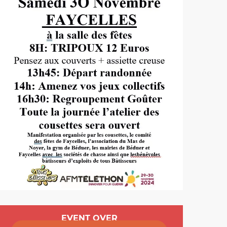
Opening hours & cont
EVENT OVER