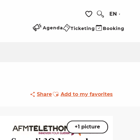
EN
Search
Voir les favoris
Agenda
Ticketing
Booking
Ajouter aux favoris
Share
Add to my favorites
+1 picture