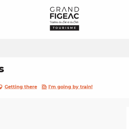
s
Getting there
I'm going by train!