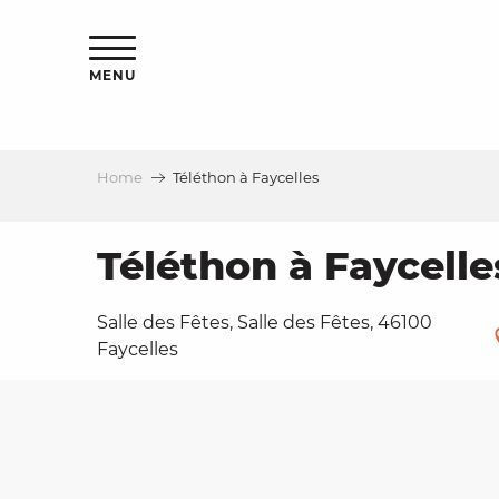
Aller
ns
au
contenu
MENU
principal
Home
Téléthon à Faycelles
ls
a
Téléthon à Faycelle
Salle des Fêtes, Salle des Fêtes, 46100
es
Faycelles
ns
e