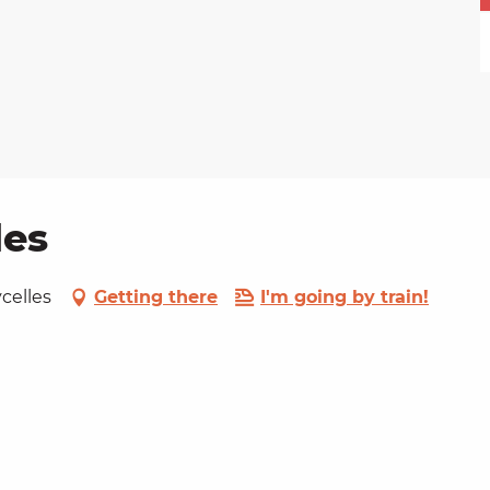
les
ycelles
Getting there
I'm going by train!