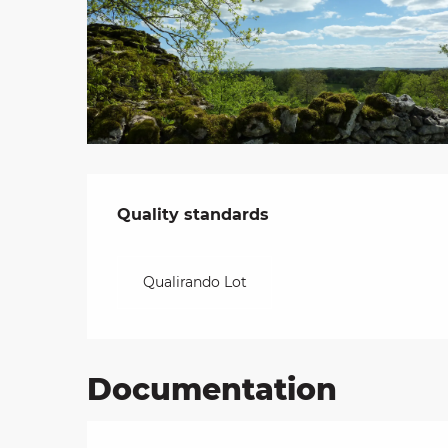
on
ns
Services offered
Quality standards
Quality standards
Qualirando Lot
Documentation