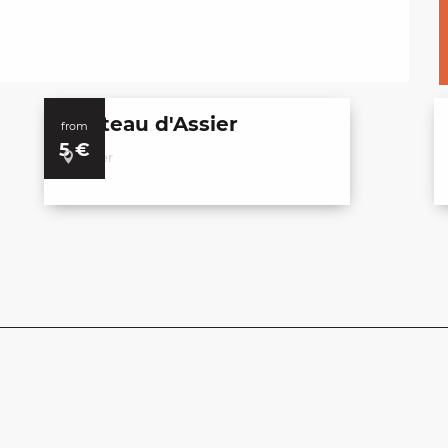
Château d'Assier
from
5
€
Assier