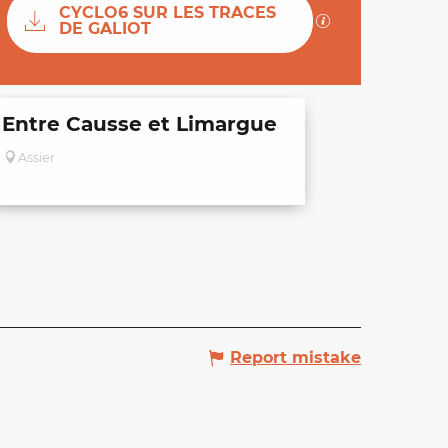
Documentation
CYCLO6 SUR LES TRACES
GPX / KML files 
DE GALIOT
Entre Causse et Limargue
Assier
Report mistake