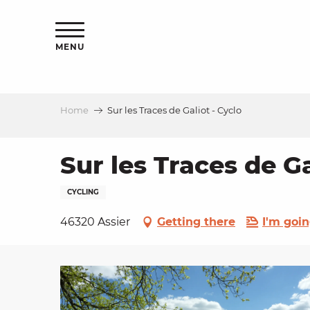
Aller
ns
au
contenu
MENU
principal
Home
Sur les Traces de Galiot - Cyclo
ls
a
Sur les Traces de Ga
CYCLING
es
46320 Assier
Getting there
I'm goin
ns
e