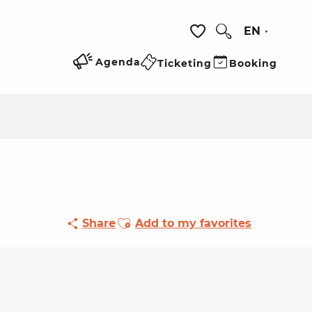
EN
Search
Voir les favoris
Agenda
Ticketing
Booking
Ajouter aux favoris
Share
Add to my favorites