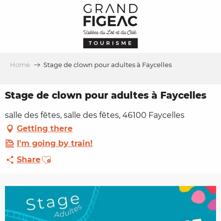
Aller
au
contenu
principal
Home
Stage de clown pour adultes à Faycelles
Stage de clown pour adultes à Faycelles
salle des fêtes, salle des fêtes, 46100 Faycelles
Getting there
I'm going by train!
Ajouter aux favoris
Share