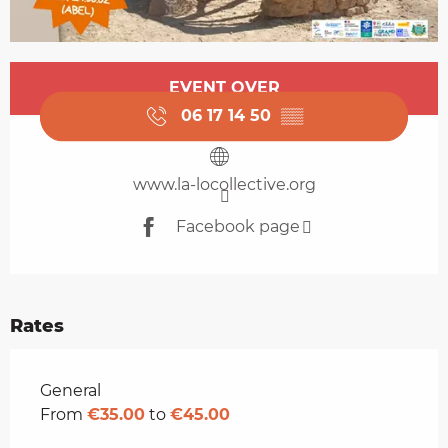
Opening hours & contact details
EVENT OVER
06 17 14 50
▒▒
www.la-locollective.org
Facebook page
Rates
Rates 2026
General
From
€35.00
to
€45.00