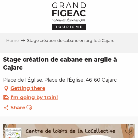
Aller
au
contenu
principal
Home
Stage création de cabane en argile à Cajarc
Stage création de cabane en argile à
Cajarc
Place de l'Église, Place de l'Église, 46160 Cajarc
Getting there
I'm going by train!
Ajouter aux favoris
Share