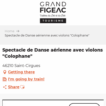
Aller
au
contenu
principal
Home
Spectacle de Danse aérienne avec violons "Colophane"
Spectacle de Danse aérienne avec violons
"Colophane"
46210 Saint-Cirgues
Getting there
I'm going by train!
Ajouter aux favoris
Share