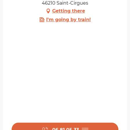
46210 Saint-Cirgues
Getting there
I'm going by train!
06 81 05 33
▒▒